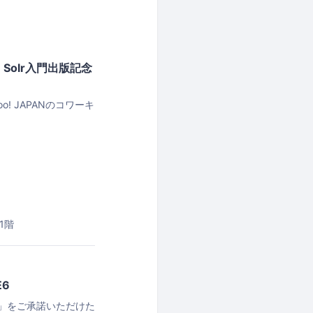
he Solr入門出版記念
hoo! JAPANのコワーキ
1階
E6
項」をご承諾いただけた